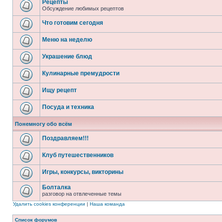
Рецепты
Обсуждение любимых рецептов
Что готовим сегодня
Меню на неделю
Украшение блюд
Кулинарные премудрости
Ищу рецепт
Посуда и техника
Понемногу обо всём
Поздравляем!!!
Клуб путешественников
Игры, конкурсы, викторины
Болталка
разговор на отвлеченные темы
Удалить cookies конференции
|
Наша команда
Список форумов