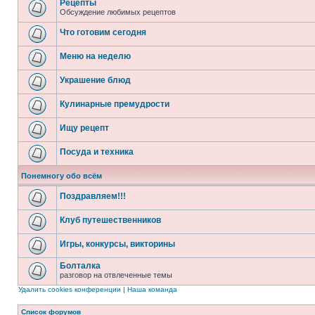
Рецепты
Обсуждение любимых рецептов
Что готовим сегодня
Меню на неделю
Украшение блюд
Кулинарные премудрости
Ищу рецепт
Посуда и техника
Понемногу обо всём
Поздравляем!!!
Клуб путешественников
Игры, конкурсы, викторины
Болталка
разговор на отвлеченные темы
Удалить cookies конференции
|
Наша команда
Список форумов