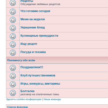
Рецепты
Обсуждение любимых рецептов
Что готовим сегодня
Меню на неделю
Украшение блюд
Кулинарные премудрости
Ищу рецепт
Посуда и техника
Понемногу обо всём
Поздравляем!!!
Клуб путешественников
Игры, конкурсы, викторины
Болталка
разговор на отвлеченные темы
Удалить cookies конференции
|
Наша команда
Список форумов