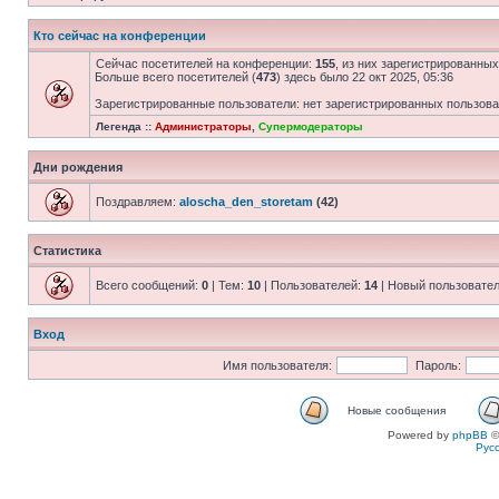
Кто сейчас на конференции
Сейчас посетителей на конференции:
155
, из них зарегистрированных
Больше всего посетителей (
473
) здесь было 22 окт 2025, 05:36
Зарегистрированные пользователи: нет зарегистрированных пользов
Легенда ::
Администраторы
,
Супермодераторы
Дни рождения
Поздравляем:
aloscha_den_storetam
(42)
Статистика
Всего сообщений:
0
| Тем:
10
| Пользователей:
14
| Новый пользовате
Вход
Имя пользователя:
Пароль:
Новые сообщения
Powered by
phpBB
©
Рус