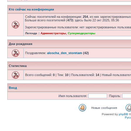
Кто сейчас на конференции
Сейчас посетителей на конференции:
254
, из них зарегистрированных
Больше всего посетителей (
473
) здесь было 22 окт 2025, 05:36
Зарегистрированные пользователи: нет зарегистрированных пользов
Легенда ::
Администраторы
,
Супермодераторы
Дни рождения
Поздравляем:
aloscha_den_storetam
(42)
Статистика
Всего сообщений:
0
| Тем:
10
| Пользователей:
14
| Новый пользовате
Вход
Имя пользователя:
Пароль:
Новые сообщения
Powered by
phpBB
©
Рус