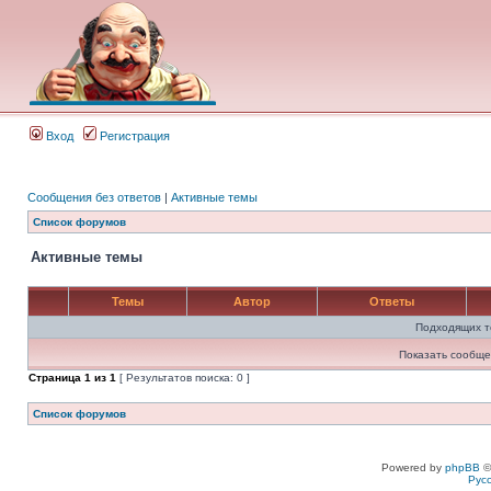
Вход
Регистрация
Сообщения без ответов
|
Активные темы
Список форумов
Активные темы
Темы
Автор
Ответы
Подходящих т
Показать сообще
Страница
1
из
1
[ Результатов поиска: 0 ]
Список форумов
Powered by
phpBB
©
Рус