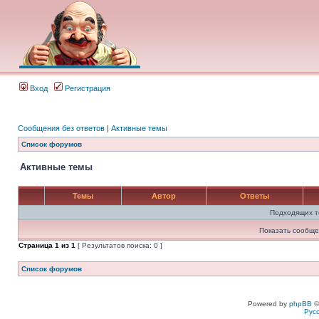
Вход
Регистрация
Сообщения без ответов
|
Активные темы
Список форумов
Активные темы
Темы
Автор
Ответы
Подходящих т
Показать сообще
Страница
1
из
1
[ Результатов поиска: 0 ]
Список форумов
Powered by
phpBB
©
Рус