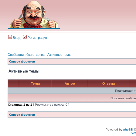
Вход
Регистрация
Сообщения без ответов
|
Активные темы
Список форумов
Активные темы
Темы
Автор
Ответы
Подходящих т
Показать сообще
Страница
1
из
1
[ Результатов поиска: 0 ]
Список форумов
Powered by
phpBB
©
Рус