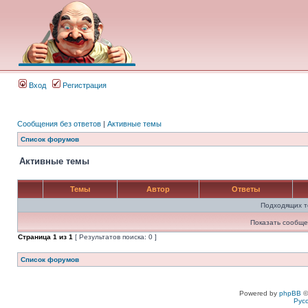
Вход
Регистрация
Сообщения без ответов
|
Активные темы
Список форумов
Активные темы
Темы
Автор
Ответы
Подходящих т
Показать сообще
Страница
1
из
1
[ Результатов поиска: 0 ]
Список форумов
Powered by
phpBB
©
Рус