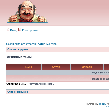
Вход
Регистрация
Сообщения без ответов
|
Активные темы
Список форумов
Активные темы
Темы
Автор
Ответы
Подходящих т
Показать сообще
Страница
1
из
1
[ Результатов поиска: 0 ]
Список форумов
Powered by
phpBB
©
Рус