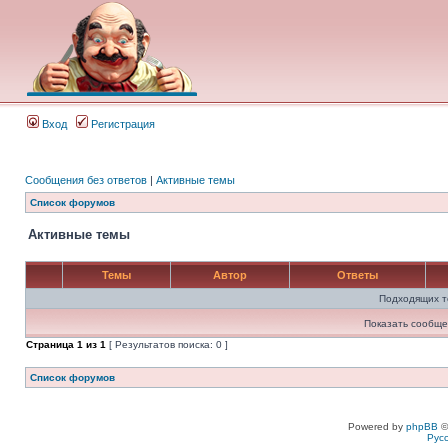
Вход
Регистрация
Сообщения без ответов
|
Активные темы
Список форумов
Активные темы
Темы
Автор
Ответы
Подходящих т
Показать сообще
Страница
1
из
1
[ Результатов поиска: 0 ]
Список форумов
Powered by
phpBB
©
Рус