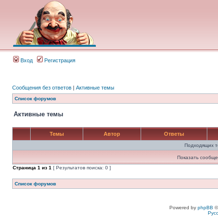
Вход
Регистрация
Сообщения без ответов
|
Активные темы
Список форумов
Активные темы
Темы
Автор
Ответы
Подходящих т
Показать сообще
Страница
1
из
1
[ Результатов поиска: 0 ]
Список форумов
Powered by
phpBB
©
Рус