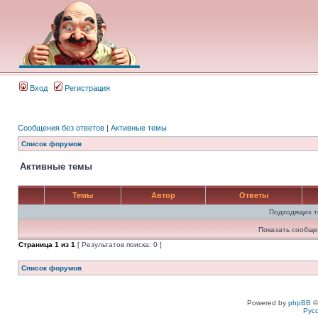
Вход
Регистрация
Сообщения без ответов
|
Активные темы
Список форумов
Активные темы
Темы
Автор
Ответы
Подходящих т
Показать сообще
Страница
1
из
1
[ Результатов поиска: 0 ]
Список форумов
Powered by
phpBB
©
Рус