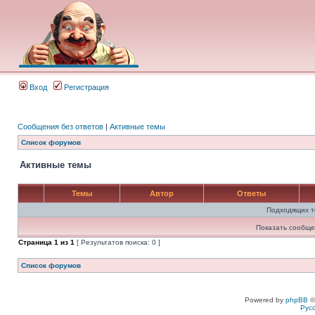
Вход
Регистрация
Сообщения без ответов
|
Активные темы
Список форумов
Активные темы
Темы
Автор
Ответы
Подходящих т
Показать сообще
Страница
1
из
1
[ Результатов поиска: 0 ]
Список форумов
Powered by
phpBB
©
Рус