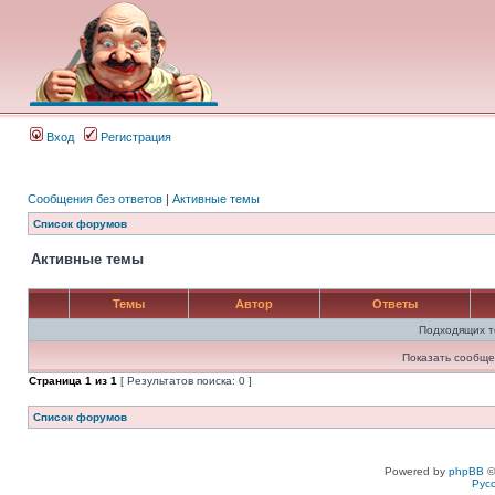
Вход
Регистрация
Сообщения без ответов
|
Активные темы
Список форумов
Активные темы
Темы
Автор
Ответы
Подходящих т
Показать сообще
Страница
1
из
1
[ Результатов поиска: 0 ]
Список форумов
Powered by
phpBB
©
Рус