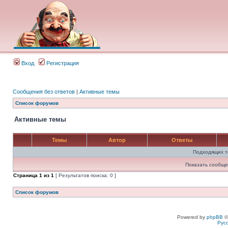
Вход
Регистрация
Сообщения без ответов
|
Активные темы
Список форумов
Активные темы
Темы
Автор
Ответы
Подходящих т
Показать сообще
Страница
1
из
1
[ Результатов поиска: 0 ]
Список форумов
Powered by
phpBB
©
Рус