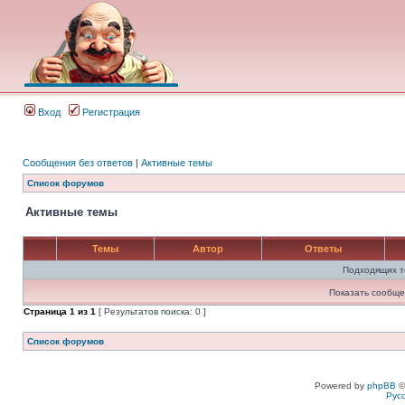
Вход
Регистрация
Сообщения без ответов
|
Активные темы
Список форумов
Активные темы
Темы
Автор
Ответы
Подходящих т
Показать сообще
Страница
1
из
1
[ Результатов поиска: 0 ]
Список форумов
Powered by
phpBB
©
Рус