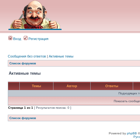
Вход
Регистрация
Сообщения без ответов
|
Активные темы
Список форумов
Активные темы
Темы
Автор
Ответы
Подходящих т
Показать сообще
Страница
1
из
1
[ Результатов поиска: 0 ]
Список форумов
Powered by
phpBB
©
Рус