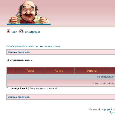
Вход
Регистрация
Сообщения без ответов
|
Активные темы
Список форумов
Активные темы
Темы
Автор
Ответы
Подходящих т
Показать сообще
Страница
1
из
1
[ Результатов поиска: 0 ]
Список форумов
Powered by
phpBB
©
Рус