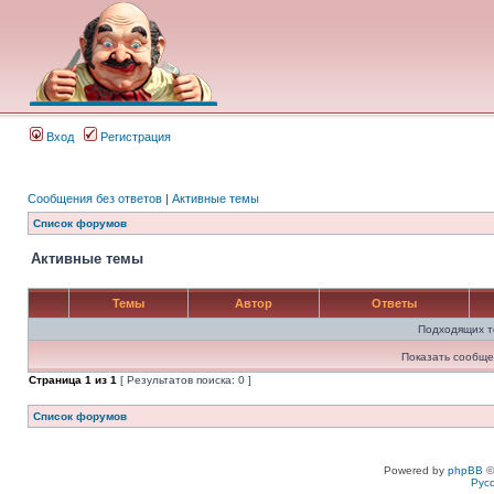
Вход
Регистрация
Сообщения без ответов
|
Активные темы
Список форумов
Активные темы
Темы
Автор
Ответы
Подходящих т
Показать сообще
Страница
1
из
1
[ Результатов поиска: 0 ]
Список форумов
Powered by
phpBB
©
Рус