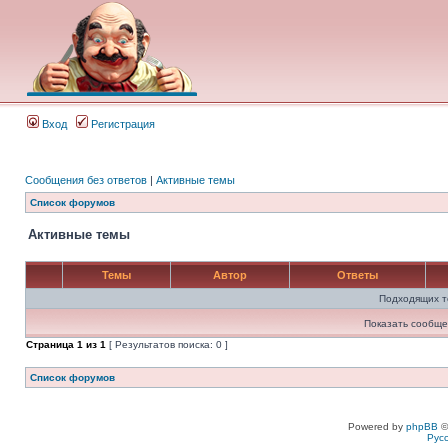
Вход
Регистрация
Сообщения без ответов
|
Активные темы
Список форумов
Активные темы
Темы
Автор
Ответы
Подходящих т
Показать сообще
Страница
1
из
1
[ Результатов поиска: 0 ]
Список форумов
Powered by
phpBB
©
Рус