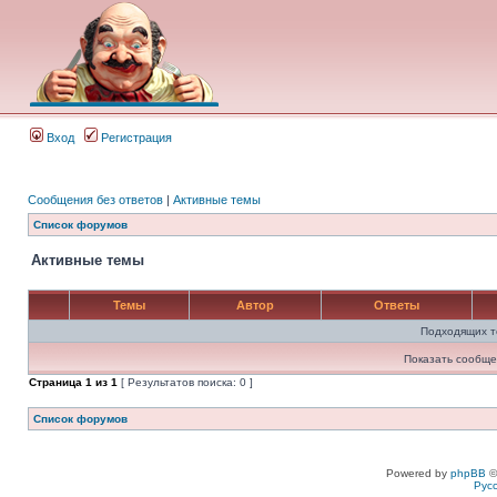
Вход
Регистрация
Сообщения без ответов
|
Активные темы
Список форумов
Активные темы
Темы
Автор
Ответы
Подходящих т
Показать сообще
Страница
1
из
1
[ Результатов поиска: 0 ]
Список форумов
Powered by
phpBB
©
Рус