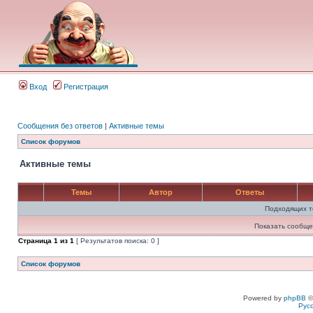
Вход
Регистрация
Сообщения без ответов
|
Активные темы
Список форумов
Активные темы
Темы
Автор
Ответы
Подходящих т
Показать сообще
Страница
1
из
1
[ Результатов поиска: 0 ]
Список форумов
Powered by
phpBB
©
Рус