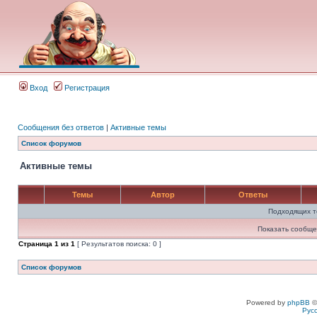
Вход
Регистрация
Сообщения без ответов
|
Активные темы
Список форумов
Активные темы
Темы
Автор
Ответы
Подходящих т
Показать сообще
Страница
1
из
1
[ Результатов поиска: 0 ]
Список форумов
Powered by
phpBB
©
Рус