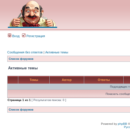
Вход
Регистрация
Сообщения без ответов
|
Активные темы
Список форумов
Активные темы
Темы
Автор
Ответы
Подходящих т
Показать сообще
Страница
1
из
1
[ Результатов поиска: 0 ]
Список форумов
Powered by
phpBB
©
Рус