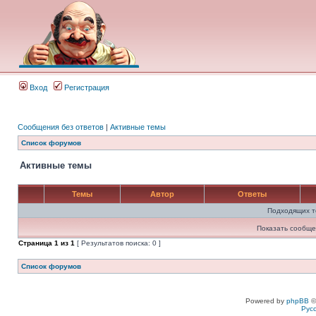
Вход
Регистрация
Сообщения без ответов
|
Активные темы
Список форумов
Активные темы
Темы
Автор
Ответы
Подходящих т
Показать сообще
Страница
1
из
1
[ Результатов поиска: 0 ]
Список форумов
Powered by
phpBB
©
Рус