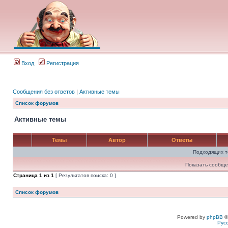
Вход
Регистрация
Сообщения без ответов
|
Активные темы
Список форумов
Активные темы
Темы
Автор
Ответы
Подходящих т
Показать сообще
Страница
1
из
1
[ Результатов поиска: 0 ]
Список форумов
Powered by
phpBB
©
Рус