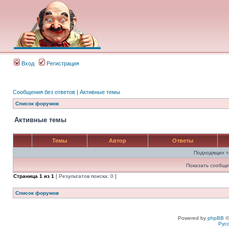
Вход
Регистрация
Сообщения без ответов
|
Активные темы
Список форумов
Активные темы
Темы
Автор
Ответы
Подходящих т
Показать сообще
Страница
1
из
1
[ Результатов поиска: 0 ]
Список форумов
Powered by
phpBB
©
Рус