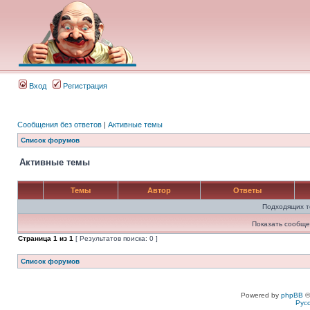
Вход
Регистрация
Сообщения без ответов
|
Активные темы
Список форумов
Активные темы
Темы
Автор
Ответы
Подходящих т
Показать сообще
Страница
1
из
1
[ Результатов поиска: 0 ]
Список форумов
Powered by
phpBB
©
Рус