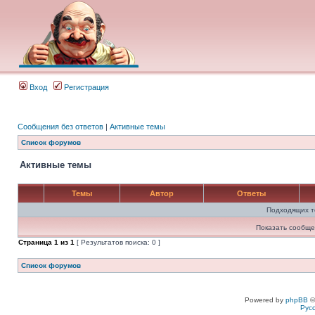
Вход
Регистрация
Сообщения без ответов
|
Активные темы
Список форумов
Активные темы
Темы
Автор
Ответы
Подходящих т
Показать сообще
Страница
1
из
1
[ Результатов поиска: 0 ]
Список форумов
Powered by
phpBB
©
Рус