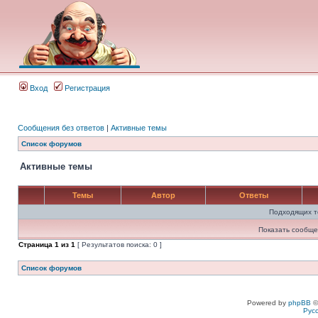
Вход
Регистрация
Сообщения без ответов
|
Активные темы
Список форумов
Активные темы
Темы
Автор
Ответы
Подходящих т
Показать сообще
Страница
1
из
1
[ Результатов поиска: 0 ]
Список форумов
Powered by
phpBB
©
Рус