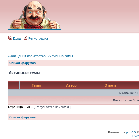
Вход
Регистрация
Сообщения без ответов
|
Активные темы
Список форумов
Активные темы
Темы
Автор
Ответы
Подходящих т
Показать сообще
Страница
1
из
1
[ Результатов поиска: 0 ]
Список форумов
Powered by
phpBB
©
Рус