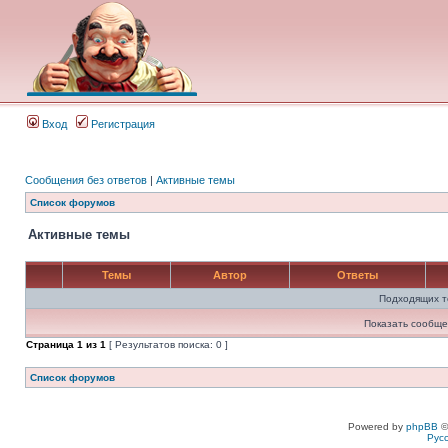
Вход
Регистрация
Сообщения без ответов
|
Активные темы
Список форумов
Активные темы
Темы
Автор
Ответы
Подходящих т
Показать сообще
Страница
1
из
1
[ Результатов поиска: 0 ]
Список форумов
Powered by
phpBB
©
Рус