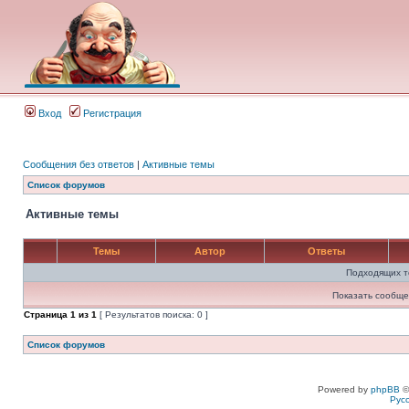
Вход
Регистрация
Сообщения без ответов
|
Активные темы
Список форумов
Активные темы
Темы
Автор
Ответы
Подходящих т
Показать сообще
Страница
1
из
1
[ Результатов поиска: 0 ]
Список форумов
Powered by
phpBB
©
Рус