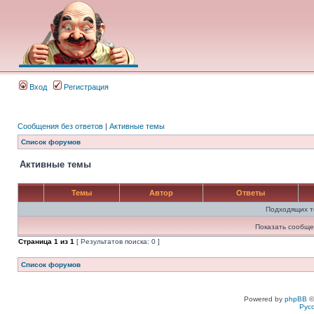
Вход
Регистрация
Сообщения без ответов
|
Активные темы
Список форумов
Активные темы
Темы
Автор
Ответы
Подходящих т
Показать сообще
Страница
1
из
1
[ Результатов поиска: 0 ]
Список форумов
Powered by
phpBB
©
Рус