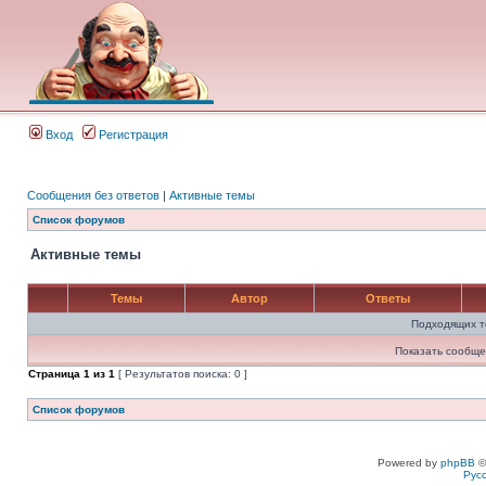
Вход
Регистрация
Сообщения без ответов
|
Активные темы
Список форумов
Активные темы
Темы
Автор
Ответы
Подходящих т
Показать сообще
Страница
1
из
1
[ Результатов поиска: 0 ]
Список форумов
Powered by
phpBB
©
Рус