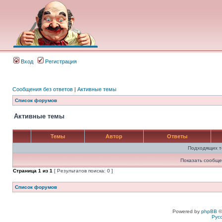
Вход
Регистрация
Сообщения без ответов
|
Активные темы
Список форумов
Активные темы
Темы
Автор
Ответы
Подходящих т
Показать сообще
Страница
1
из
1
[ Результатов поиска: 0 ]
Список форумов
Powered by
phpBB
©
Рус