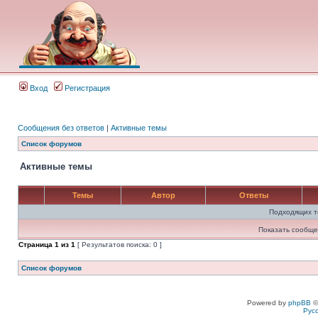
Вход
Регистрация
Сообщения без ответов
|
Активные темы
Список форумов
Активные темы
Темы
Автор
Ответы
Подходящих т
Показать сообще
Страница
1
из
1
[ Результатов поиска: 0 ]
Список форумов
Powered by
phpBB
©
Рус