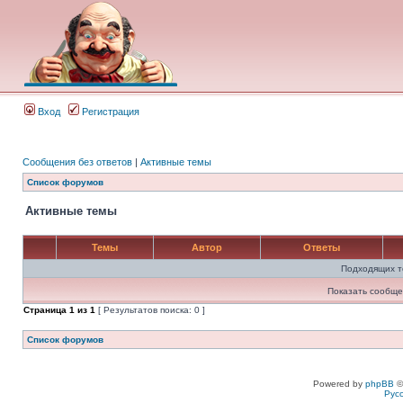
Вход
Регистрация
Сообщения без ответов
|
Активные темы
Список форумов
Активные темы
Темы
Автор
Ответы
Подходящих т
Показать сообще
Страница
1
из
1
[ Результатов поиска: 0 ]
Список форумов
Powered by
phpBB
©
Рус