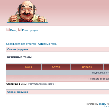
Вход
Регистрация
Сообщения без ответов
|
Активные темы
Список форумов
Активные темы
Темы
Автор
Ответы
Подходящих т
Показать сообще
Страница
1
из
1
[ Результатов поиска: 0 ]
Список форумов
Powered by
phpBB
©
Рус