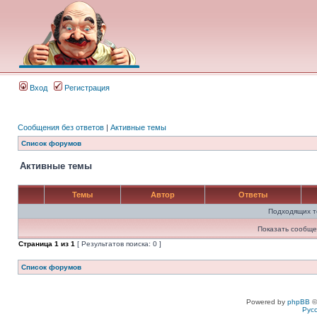
Вход
Регистрация
Сообщения без ответов
|
Активные темы
Список форумов
Активные темы
Темы
Автор
Ответы
Подходящих т
Показать сообще
Страница
1
из
1
[ Результатов поиска: 0 ]
Список форумов
Powered by
phpBB
©
Рус