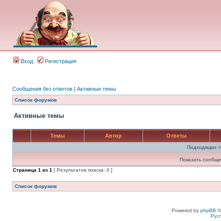
Вход
Регистрация
Сообщения без ответов
|
Активные темы
Список форумов
Активные темы
Темы
Автор
Ответы
Подходящих т
Показать сообще
Страница
1
из
1
[ Результатов поиска: 0 ]
Список форумов
Powered by
phpBB
©
Рус