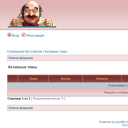
Вход
Регистрация
Сообщения без ответов
|
Активные темы
Список форумов
Активные темы
Темы
Автор
Ответы
Подходящих т
Показать сообще
Страница
1
из
1
[ Результатов поиска: 0 ]
Список форумов
Powered by
phpBB
©
Рус