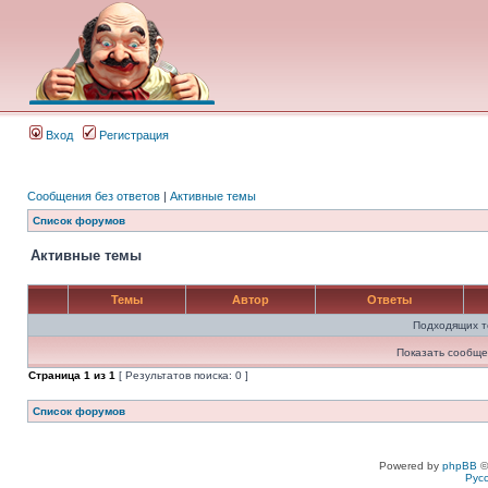
Вход
Регистрация
Сообщения без ответов
|
Активные темы
Список форумов
Активные темы
Темы
Автор
Ответы
Подходящих т
Показать сообще
Страница
1
из
1
[ Результатов поиска: 0 ]
Список форумов
Powered by
phpBB
©
Рус