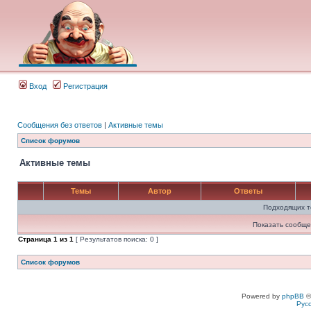
Вход
Регистрация
Сообщения без ответов
|
Активные темы
Список форумов
Активные темы
Темы
Автор
Ответы
Подходящих т
Показать сообще
Страница
1
из
1
[ Результатов поиска: 0 ]
Список форумов
Powered by
phpBB
©
Рус