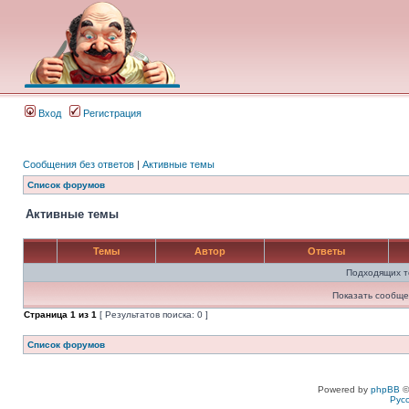
Вход
Регистрация
Сообщения без ответов
|
Активные темы
Список форумов
Активные темы
Темы
Автор
Ответы
Подходящих т
Показать сообще
Страница
1
из
1
[ Результатов поиска: 0 ]
Список форумов
Powered by
phpBB
©
Рус