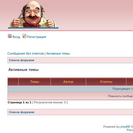
Вход
Регистрация
Сообщения без ответов
|
Активные темы
Список форумов
Активные темы
Темы
Автор
Ответы
Подходящих т
Показать сообще
Страница
1
из
1
[ Результатов поиска: 0 ]
Список форумов
Powered by
phpBB
©
Рус