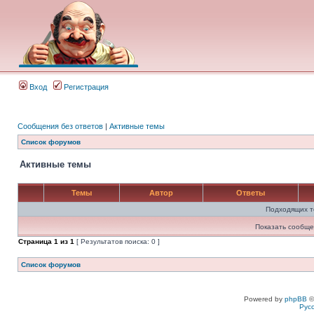
Вход
Регистрация
Сообщения без ответов
|
Активные темы
Список форумов
Активные темы
Темы
Автор
Ответы
Подходящих т
Показать сообще
Страница
1
из
1
[ Результатов поиска: 0 ]
Список форумов
Powered by
phpBB
©
Рус