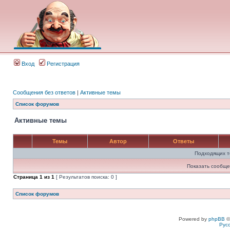
Вход
Регистрация
Сообщения без ответов
|
Активные темы
Список форумов
Активные темы
Темы
Автор
Ответы
Подходящих т
Показать сообще
Страница
1
из
1
[ Результатов поиска: 0 ]
Список форумов
Powered by
phpBB
©
Рус