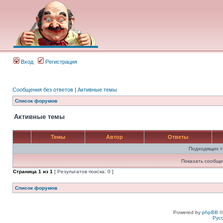
Вход
Регистрация
Сообщения без ответов
|
Активные темы
Список форумов
Активные темы
Темы
Автор
Ответы
Подходящих т
Показать сообще
Страница
1
из
1
[ Результатов поиска: 0 ]
Список форумов
Powered by
phpBB
©
Рус